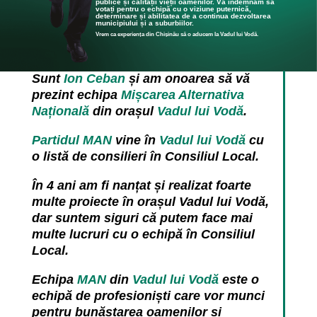
publice și calității vieții oamenilor. Vă îndemnăm să
votați pentru o echipă cu o viziune puternică,
determinare și abilitatea de a continua dezvoltarea
municipiului și a suburbiilor.
Vrem ca experiența din Chișinău să o aducem la Vadul lui Vodă.
Sunt
Ion Ceban
și am onoarea să vă
prezint echipa
Mișcarea Alternativa
Națională
din orașul
Vadul lui Vodă
.
Partidul MAN
vine în
Vadul lui Vodă
cu
o listă de consilieri în Consiliul Local.
În 4 ani am fi nanțat și realizat foarte
multe proiecte în orașul Vadul lui Vodă,
dar suntem siguri că putem face mai
multe lucruri cu o echipă în Consiliul
Local.
Echipa
MAN
din
Vadul lui Vodă
este o
echipă de profesioniști care vor munci
pentru bunăstarea oamenilor și