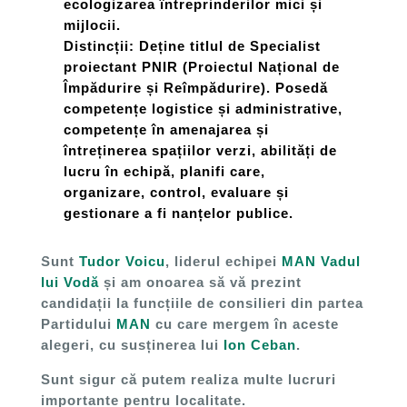
ecologizarea întreprinderilor mici și
mijlocii.
Distincții: Deține titlul de Specialist
proiectant PNIR (Proiectul Național de
Împădurire și Reîmpădurire). Posedă
competențe logistice și administrative,
competențe în amenajarea și
întreținerea spațiilor verzi, abilități de
lucru în echipă, planifi care,
organizare, control, evaluare și
gestionare a fi nanțelor publice.
Sunt
Tudor Voicu
, liderul echipei
MAN Vadul
lui Vodă
și am onoarea să vă prezint
candidații la funcțiile de consilieri din partea
Partidului
MAN
cu care mergem în aceste
alegeri, cu susținerea lui
Ion Ceban
.
Sunt sigur că putem realiza multe lucruri
importante pentru localitate.