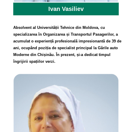
Ivan Vasiliev
Absolvent al Universității Tehnice din Moldova, cu
specializarea în Organizarea și Transportul Pasagerilor, a
acumulat o experiență profesională impresionantă de 39 de
ani, ocupând poziția de specialist principal la Gările auto
Moderne din Chișinău. În prezent, și-a dedicat timpul
îngrijirii spațiilor verzi.