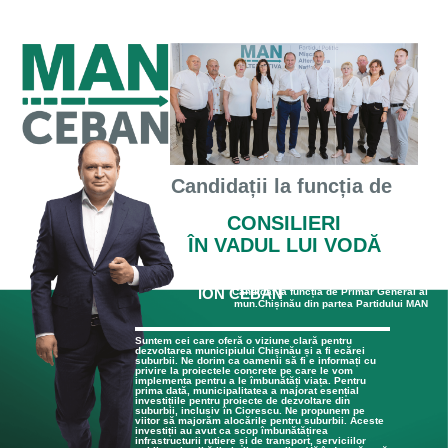
Candidații
la funcția de
CONSILIERI
ÎN VADUL LUI VODĂ
ION CEBAN
Candidat la funcția de Primar General al
mun.Chișinău din partea Partidului MAN
Suntem cei care oferă o viziune clară pentru
dezvoltarea municipiului Chișinău și a fi ecărei
suburbii. Ne dorim ca oamenii să fi e informați cu
privire la proiectele concrete pe care le vom
implementa pentru a le îmbunătăți viața. Pentru
prima dată, municipalitatea a majorat esențial
investițiile pentru proiecte de dezvoltare din
suburbii, inclusiv în Ciorescu. Ne propunem pe
viitor să majorăm alocările pentru suburbii. Aceste
investiții au avut ca scop îmbunătățirea
infrastructurii rutiere și de transport, serviciilor