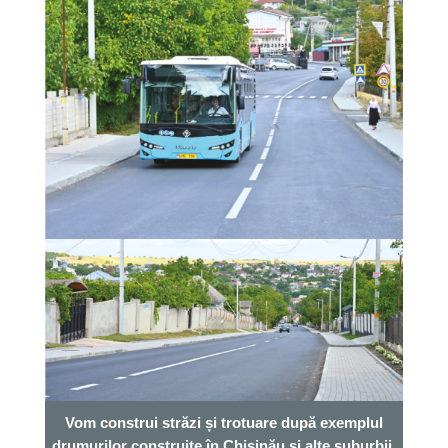
Vom construi străzi și trotuare după exemplul
drumurilor construite în Chișinău și alte suburbii,