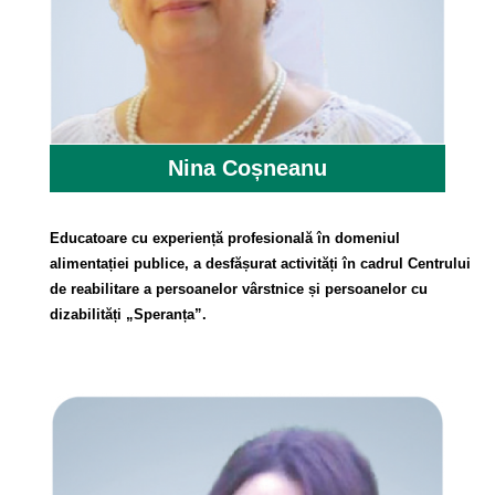
Nina Coșneanu
Educatoare cu experiență profesională în domeniul
alimentației publice, a desfășurat activități în cadrul Centrului
de reabilitare a persoanelor vârstnice și persoanelor cu
dizabilități „Speranța”.