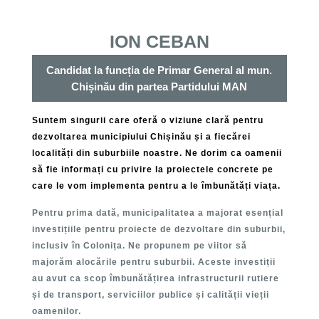
ION CEBAN
Candidat la funcția de Primar General al mun.
Chișinău din partea Partidului MAN
Suntem singurii care oferă o viziune clară pentru
dezvoltarea municipiului Chișinău și a fiecărei
localități din suburbiile noastre. Ne dorim ca oamenii
să fie informați cu privire la proiectele concrete pe
care le vom implementa pentru a le îmbunătăți viața.
Pentru prima dată, municipalitatea a majorat esențial
investițiile pentru proiecte de dezvoltare din suburbii,
inclusiv în Colonița. Ne propunem pe viitor să
majorăm alocările pentru suburbii. Aceste investiții
au avut ca scop îmbunătățirea infrastructurii rutiere
și de transport, serviciilor publice și calității vieții
oamenilor.