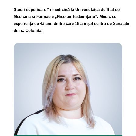
Studii superioare în medicină la Universitatea de Stat de
Medicină și Farmacie „Nicolae Testemițanu”. Medic cu
experiență de 43 ani, dintre care 18 ani șef centru de Sănătate
din s. Colonița.