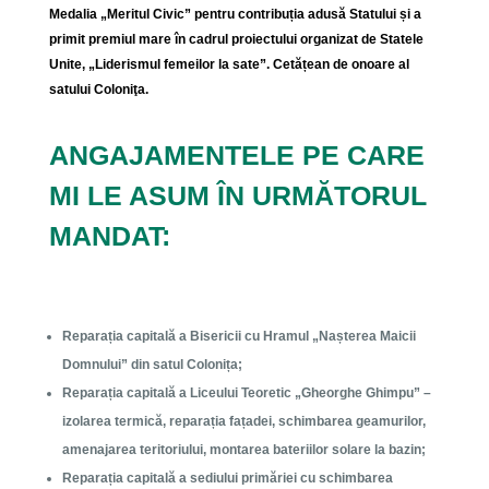
Medalia „Meritul Civic” pentru contribuția adusă Statului și a
primit premiul mare în cadrul proiectului organizat de Statele
Unite, „Liderismul femeilor la sate”. Cetățean de onoare al
satului Coloniţa.
ANGAJAMENTELE PE CARE
MI LE ASUM ÎN URMĂTORUL
MANDAT:
Reparația capitală a Bisericii cu Hramul „Nașterea Maicii
Domnului” din satul Colonița;
Reparația capitală a Liceului Teoretic „Gheorghe Ghimpu” –
izolarea termică, reparația fațadei, schimbarea geamurilor,
amenajarea teritoriului, montarea bateriilor solare la bazin;
Reparația capitală a sediului primăriei cu schimbarea