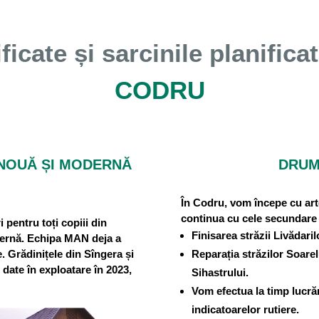
icate și sarcinile planifica
CODRU
 NOUĂ ȘI MODERNĂ
DRUM
În Codru, vom începe cu art
continua cu cele secundare ș
 pentru toți copiii din
Finisarea străzii Livădaril
dernă. Echipa MAN deja a
. Grădinițele din Sîngera și
Reparația străzilor Soarel
i date în exploatare în 2023,
Sihastrului.
Vom efectua la timp lucrăr
indicatoarelor rutiere.