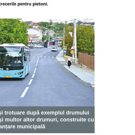
recerile pentru pietoni.
și trotuare după exemplul drumului
și multor altor drumuri, construite cu
nanțare municipală