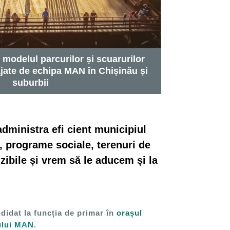
modelul parcurilor și scuarurilor
jate de echipa MAN în Chișinău și
suburbii
dministra efi cient municipiul
e, programe sociale, terenuri de
izibile și vrem să le aducem și la
ndidat la funcția de primar în
orașul
ului MAN
.