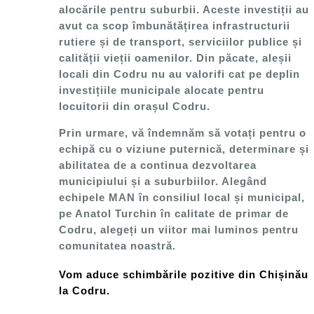
alocările pentru suburbii. Aceste investiții au
avut ca scop îmbunătățirea infrastructurii
rutiere și de transport, serviciilor publice și
calității vieții oamenilor. Din păcate, aleșii
locali din Codru nu au valorifi cat pe deplin
investițiile municipale alocate pentru
locuitorii din orașul Codru.
Prin urmare, vă îndemnăm să votați pentru o
echipă cu o viziune puternică, determinare și
abilitatea de a continua dezvoltarea
municipiului și a suburbiilor. Alegând
echipele MAN în consiliul local și municipal,
pe Anatol Turchin în calitate de primar de
Codru, alegeți un viitor mai luminos pentru
comunitatea noastră.
Vom aduce schimbările pozitive din Chișinău
la Codru.