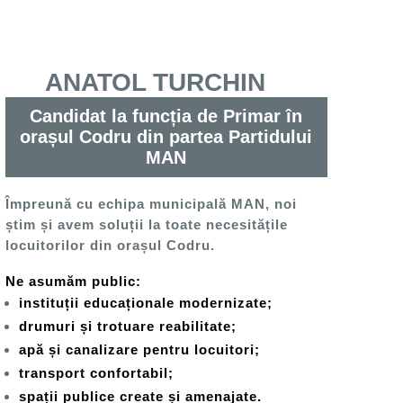
ANATOL TURCHIN
Candidat la funcția de Primar în
orașul Codru din partea Partidului
MAN
Împreună cu echipa municipală MAN, noi
știm și avem soluții la toate necesitățile
locuitorilor din orașul Codru.
Ne asumăm public:
instituții educaționale modernizate;
drumuri și trotuare reabilitate;
apă și canalizare pentru locuitori;
transport confortabil;
spații publice create și amenajate.