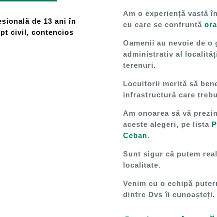
Am o experiență vastă î
esională de 13 ani în
cu care se confruntă
ora
pt civil, contencios
Oamenii au nevoie de o 
administrativ al localităț
terenuri.
Locuitorii merită să ben
infrastructură care trebu
Am onoarea să vă prezint
aceste alegeri, pe lista
P
Ceban
.
Sunt sigur că putem real
localitate.
Venim cu o echipă putern
dintre Dvs îi cunoașteți.