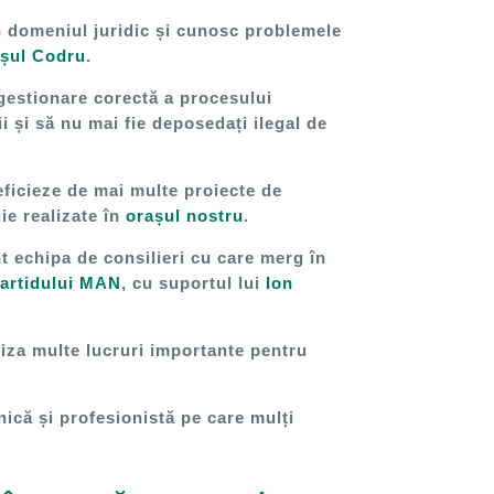
n domeniul juridic și cunosc problemele
șul Codru
.
gestionare corectă a procesului
ii și să nu mai fie deposedați ilegal de
eficieze de mai multe proiecte de
ie realizate în
orașul nostru
.
 echipa de consilieri cu care merg în
artidului MAN
, cu suportul lui
Ion
iza multe lucruri importante pentru
ică și profesionistă pe care mulți