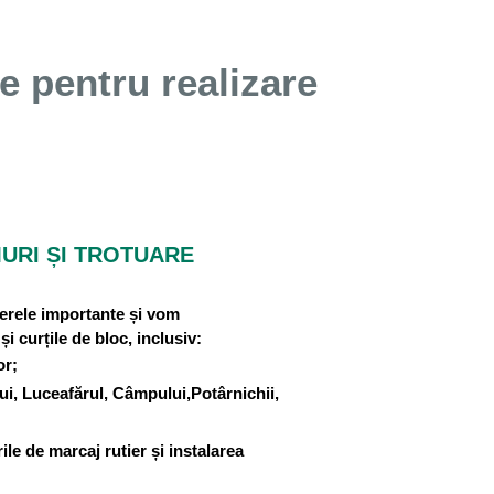
te pentru realizare
URI ȘI TROTUARE
erele importante și vom
i curțile de bloc, inclusiv:
or;
ui, Luceafărul, Câmpului,Potârnichii,
ile de marcaj rutier și instalarea