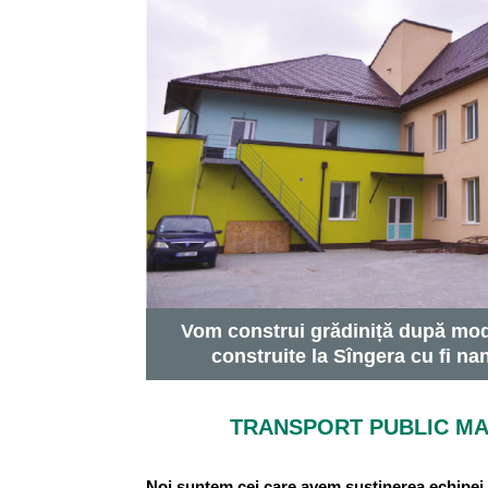
Vom construi grădiniță după mod
construite la Sîngera cu fi na
TRANSPORT PUBLIC MAI
Noi suntem cei care avem susținerea echipei 