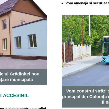
Vom amenaja și securiza t
elul Grădiniței nou
nțare municipală
Vom construi străzi 
 ACCESIBIL
principal din Colonița 
fi 
municipale pentru a suplini