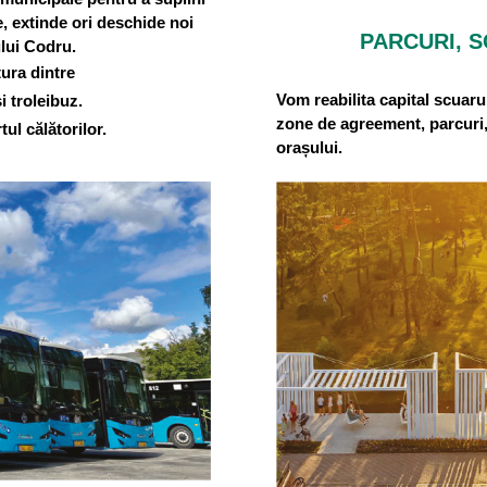
e, extinde ori deschide noi
PARCURI, S
ului Codru.
tura dintre
Vom reabilita capital scuaru
i troleibuz.
zone de agreement, parcuri, 
ul călătorilor.
orașului.