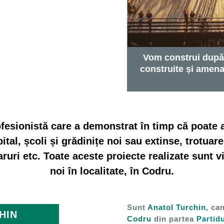
Vom construi după 
construite și amena
esionistă care a demonstrat în timp că poate a
tal, școli și grădinițe noi sau extinse, trotuar
aruri etc. Toate aceste proiecte realizate sunt v
noi în localitate, în Codru.
Sunt
Anatol Turchin
, ca
HIN
Codru
din partea
Partid